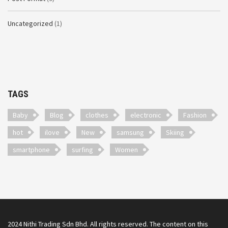
Uncategorized
(1)
TAGS
Baby
Blog
clothes
electronic
Fashion
hot
ilove
New
samsung
Skiing
smartphone
surfing
Women
2024 Nithi Trading Sdn Bhd. All rights reserved. The content on this