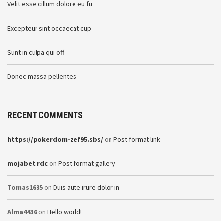
Velit esse cillum dolore eu fu
Excepteur sint occaecat cup
Sunt in culpa qui off
Donec massa pellentes
RECENT COMMENTS
https://pokerdom-zef95.sbs/
on
Post format link
mojabet rdc
on
Post format gallery
Tomas1685
on
Duis aute irure dolor in
Alma4436
on
Hello world!